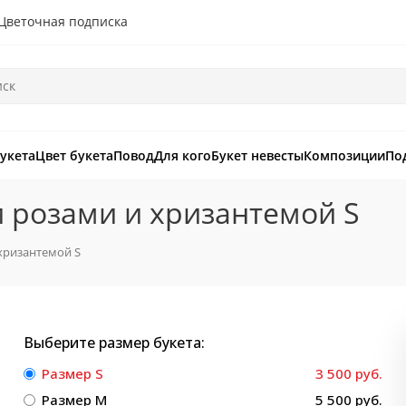
Цветочная подписка
букета
Цвет букета
Повод
Для кого
Букет невесты
Композиции
По
 розами и хризантемой S
хризантемой S
Выберите размер букета:
Размер S
3 500 руб.
Размер M
5 500 руб.