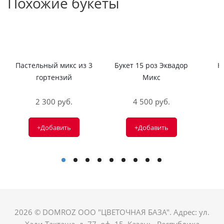
Похожие букеты
Пастельный микс из 3
Букет 15 роз Эквадор
Н
гортензий
Микс
2 300 руб.
4 500 руб.
+Добавить
+Добавить
2026 © DOMROZ ООО "ЦВЕТОЧНАЯ БАЗА". Адрес: ул.