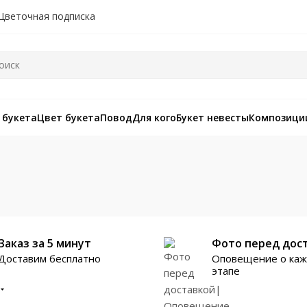
Цветочная подписка
 букета
Цвет букета
Повод
Для кого
Букет невесты
Композици
Заказ за 5 минут
Фото перед дос
Доставим бесплатно
Оповещение о ка
этапе