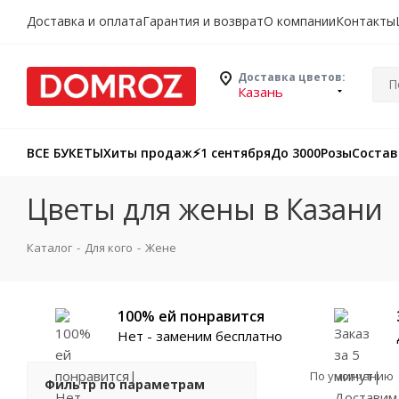
Доставка и оплата
Гарантия и возврат
О компании
Контакты
Доставка цветов:
Казань
ВСЕ БУКЕТЫ
Хиты продаж
⚡️1 сентября
До 3000
Розы
Состав
Цветы для жены в Казани
Каталог
-
Для кого
-
Жене
100% ей понравится
Нет - заменим бесплатно
По умолчанию
Фильтр по параметрам