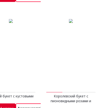
 букет с кустовыми
Королевский букет с
и и хризантемой S
пионовидными розами и
3 500 руб.
эустомой
В корзину
В мессенджер⚡