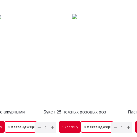
с ажурными
Букет 25 нежных розовых роз
Паст
вкалиптом
Эквадор
 руб.
7 000 руб.
ну
В мессенджер⚡
В корзину
В мессенджер⚡