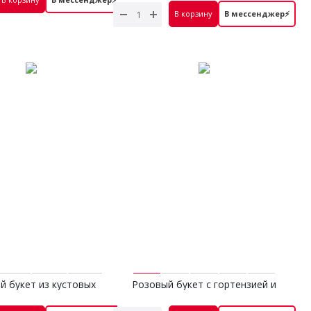
6 700 руб.
В корзину
В мессенджер⚡
й букет из кустовых
Розовый букет c гортензией и
роз S
хризантемой