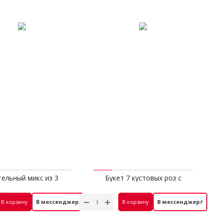
ельный микс из 3
Букет 7 кустовых роз с
гортензий
эвкалиптом
2 300 руб.
4 100 руб.
В корзину
В мессенджер⚡
В корзину
В мессенджер⚡