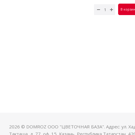
эвкал
7 500
В корзи
2026 © DOMROZ ООО "ЦВЕТОЧНАЯ БАЗА". Адрес: ул. Ха
Такташа, д. 77, оф. 15, Казань, Республика Татарстан, 42