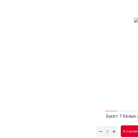
Букет 7 белых 
эвкал
4 900
В корзи