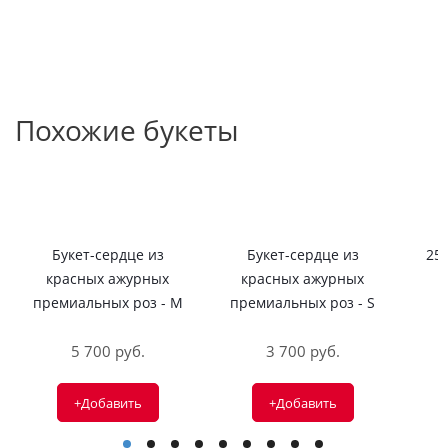
Похожие букеты
Букет-сердце из
Букет-сердце из
25
красных ажурных
красных ажурных
премиальных роз - M
премиальных роз - S
5 700 руб.
3 700 руб.
+Добавить
+Добавить