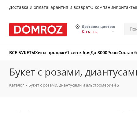
Доставка и оплата
Гарантия и возврат
О компании
Контакты
Доставка цветов:
Казань
ВСЕ БУКЕТЫ
Хиты продаж
⚡️1 сентября
До 3000
Розы
Состав 
Букет с розами, диантуса
Каталог
-
Букет с розами, диантусами и альстромерией S