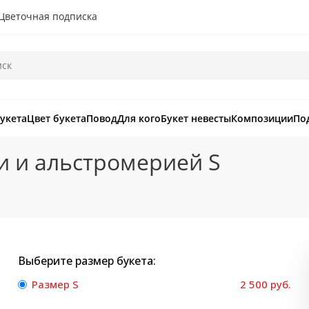
Цветочная подписка
букета
Цвет букета
Повод
Для кого
Букет невесты
Композиции
По
ми и альстромерией S
Выберите размер букета:
Размер S
2 500 руб.