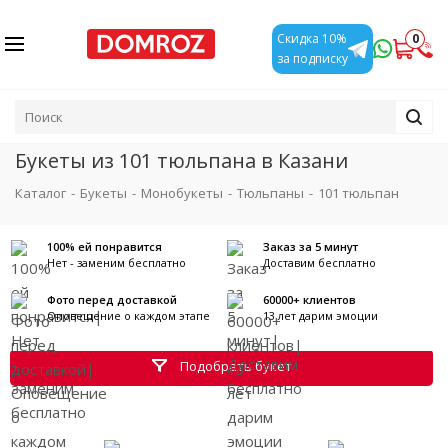
0
Скидка 10%
за подписку
Букеты из 101 тюльпана в Казани
Каталог
-
Букеты
-
Монобукеты
-
Тюльпаны
-
101 тюльпан
100% ей понравится
Заказ за 5 минут
Нет - заменим бесплатно
Доставим бесплатно
Фото перед доставкой
60000+ клиентов
Оповещение о каждом этапе
13 лет дарим эмоции
Подобрать букет