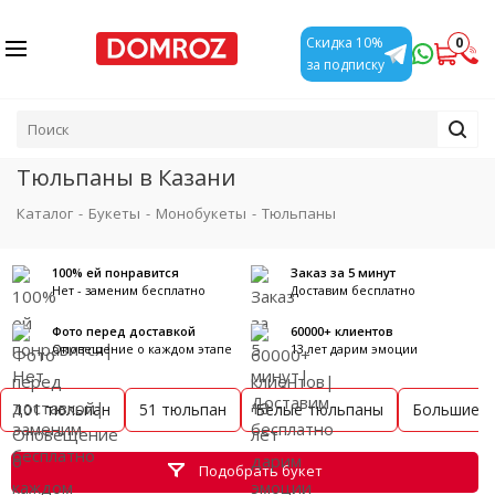
0
Скидка 10%
за подписку
Тюльпаны в Казани
Каталог
-
Букеты
-
Монобукеты
-
Тюльпаны
100% ей понравится
Заказ за 5 минут
Нет - заменим бесплатно
Доставим бесплатно
Фото перед доставкой
60000+ клиентов
Оповещение о каждом этапе
13 лет дарим эмоции
101 тюльпан
51 тюльпан
Белые тюльпаны
Большие б
Подобрать букет