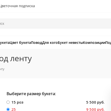
Цветочная подписка
букета
Цвет букета
Повод
Для кого
Букет невесты
Композиции
По
од ленту
нту
Выберите размер букета:
15 роз
5 500 руб.
25
9 500 руб.