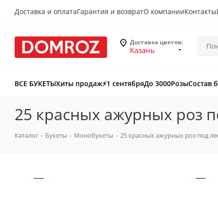
Доставка и оплата
Гарантия и возврат
О компании
Контакты
Доставка цветов:
Казань
ВСЕ БУКЕТЫ
Хиты продаж
⚡️1 сентября
До 3000
Розы
Состав 
25 красных ажурных роз п
Каталог
-
Букеты
-
Монобукеты
-
25 красных ажурных роз под ле