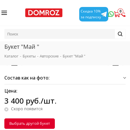
0
Скидка 10%
за подписку
Букет "Май "
Каталог
-
Букеты
-
Авторские
-
Букет "Май "
Состав как на фото:
Цена:
3 400
руб.
/шт.
Скоро появится
Выбрать другой букет