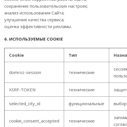
сохранение пользовательских настроек;
анализ использования Сайта;
улучшение качества сервиса;
оценка эффективности рекламы.
6. ИСПОЛЬЗУЕМЫЕ COOKIE
Cookie
Тип
Назна
сессия
domroz-session
технические
польз
XSRF-TOKEN
технические
защит
selected_city_id
функциональные
выбор
запом
cookie_consent_accepted
технические
соглас