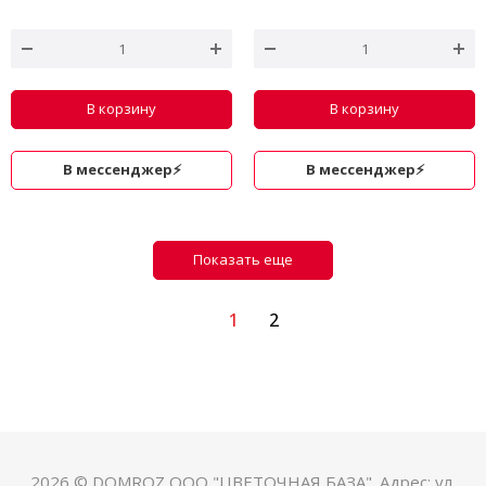
В корзину
В корзину
В мессенджер⚡
В мессенджер⚡
Показать еще
1
2
2026 © DOMROZ ООО "ЦВЕТОЧНАЯ БАЗА". Адрес: ул.