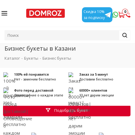
0
Скидка 10%
за подписку
Бизнес букеты в Казани
Каталог
-
Букеты
-
Бизнес букеты
100% ей понравится
Заказ за 5 минут
Нет - заменим бесплатно
Доставим бесплатно
Фото перед доставкой
60000+ клиентов
Оповещение о каждом этапе
13 лет дарим эмоции
Подобрать букет