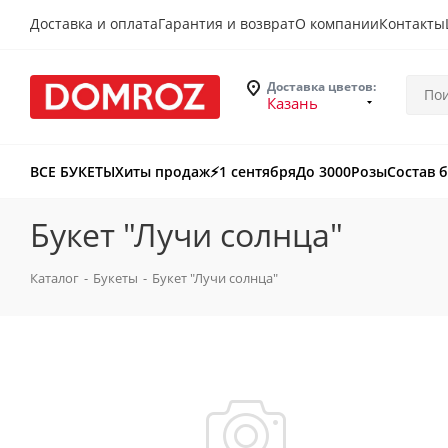
Доставка и оплата
Гарантия и возврат
О компании
Контакты
Доставка цветов:
Казань
ВСЕ БУКЕТЫ
Хиты продаж
⚡️1 сентября
До 3000
Розы
Состав 
Букет "Лучи солнца"
Каталог
-
Букеты
-
Букет "Лучи солнца"