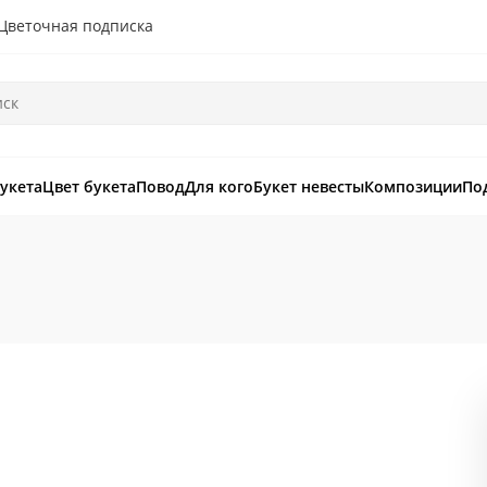
Цветочная подписка
букета
Цвет букета
Повод
Для кого
Букет невесты
Композиции
По